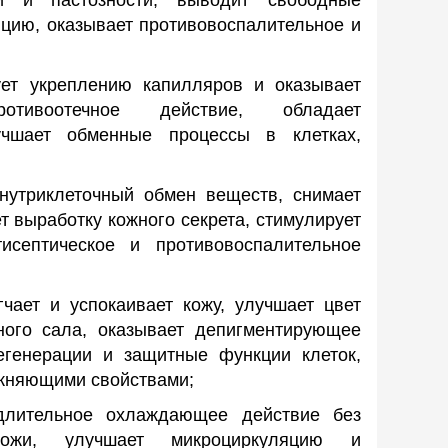
и и пастозности, выводит свободные
цию, оказывает противовоспалительное и
ует укреплению капилляров и оказывает
отивоотечное действие, обладает
учшает обменные процессы в клетках,
внутриклеточный обмен веществ, снимает
т выработку кожного секрета, стимулирует
исептическое и противовоспалительное
гчает и успокаивает кожу, улучшает цвет
ного сала, оказывает депигментирующее
регенерации и защитные функции клеток,
ажняющими свойствами;
длительное охлаждающее действие без
кожи, улучшает микроциркуляцию и