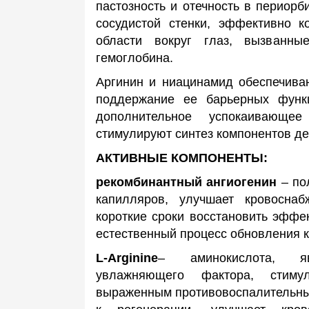
пастозность и отечность в периорб
сосудистой стенки, эффективно к
области вокруг глаз, вызванны
гемоглобина.
Аргинин и ниацинамид обеспечива
поддержание ее барьерных функц
дополнительное успокаивающее
стимулируют синтез компонентов де
АКТИВНЫЕ КОМПОНЕНТЫ:
рекомбинантный ангиогенин
– по
капилляров, улучшает кровосна
короткие сроки восстановить эффе
естественный процесс обновления к
L-А
rginine
– аминокислота, яв
увлажняющего фактора, стимул
выраженным противовоспалительны