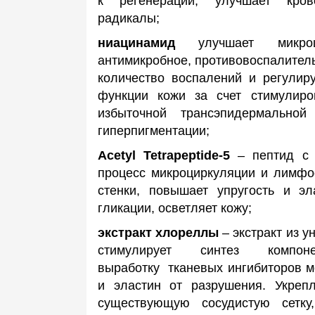
к регенерации, улучшает кров
радикалы;
ниацинамид
улучшает микро
антимикробное, противовоспалитель
количество воспалений и регулир
функции кожи за счет стимулиро
избыточной трансэпидермальной
гиперпигментации;
Acetyl
Tetrapeptide
-5
–
пептид с 
процесс микроциркуляции и лимфоо
стенки, повышает упругость и эл
гликации, осветляет кожу;
экстракт хлореллы
– экстракт из 
стимулирует синтез компо
выработку
тканевых ингибиторов 
и эластин от разрушения. Укреп
существующую сосудистую сетку,