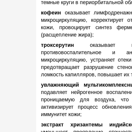
темные круги в периорбитальной об
кофеин
оказывает лимфодренажн
микроциркуляцию, корректирует о
кожи, провоцирует синтез ферм
(расщепление жира);
троксерутин
оказывает в
противовоспалительное и ан
микроциркуляцию, устраняет отеки
предотвращает разрушение стено
ломкость капилляров, повышает их 
увлажняющий мультикомплексн
подавляет нейрогенное воспален
проницаемую для воздуха, что 
активизирует процесс обновлен
иммунитет кожи;
экстракт хризантемы индийск