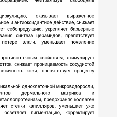
ообращение, нейтрализует свободные
циркуляцию, оказывает выраженное
ное и антиоксидантное действие, снижает
ует себопродукцию, укрепляет барьерные
вания синтеза церамидов, препятствует
 потере влаги, уменьшает появление
противоотечным свойством, стимулирует
тток, снижает проницаемость сосудистой
астичность кожи, препятствует процессу
уникальной одноклеточной микроводоросли,
нентов дермального матрикса и
металлопротеиназы, предохраняя коллаген
ляет стенки капилляров, уменьшает уже
 осветляет пигментацию, корректирует