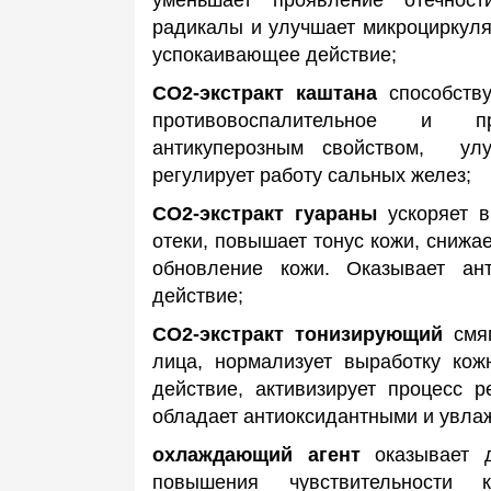
уменьшает проявление отечност
радикалы и улучшает микроциркуля
успокаивающее действие;
СО2-экстракт каштана
способств
противовоспалительное и пр
антикуперозным свойством,
ул
регулирует работу сальных желез;
СO2-экстракт гуараны
ускоряет 
отеки, повышает тонус кожи, снижае
обновление кожи. Оказывает ант
действие;
СО2-экстракт тонизирующий
смя
лица, нормализует выработку кож
действие, активизирует процесс 
обладает антиоксидантными и увл
охлаждающий агент
оказывает 
повышения чувствительности 