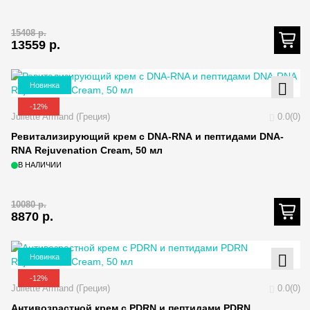
15408
р.
13559
р.
Новинка
-12%
Juliette Armand (Греция)
0.0(0)
Ревитализирующий крем с DNA-RNA и пептидами DNA-
RNA Rejuvenation Cream, 50 мл
В НАЛИЧИИ
10080
р.
8870
р.
Новинка
-12%
Juliette Armand (Греция)
0.0(0)
Антивозрастной крем с PDRN и пептидами PDRN