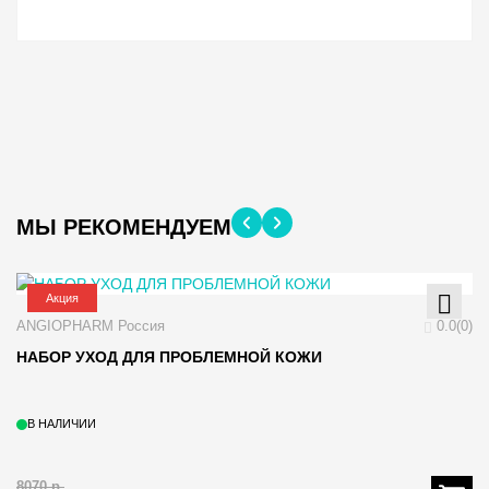
МЫ РЕКОМЕНДУЕМ
Акция
ANGIOPHARM Россия
0.0(0)
A
НАБОР УХОД ДЛЯ ПРОБЛЕМНОЙ КОЖИ
Н
В НАЛИЧИИ
8070
р.
85