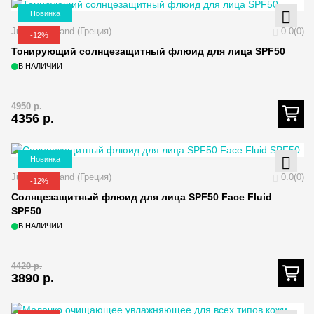
Новинка
Juliette Armand (Греция)
0.0(0)
-12%
Тонирующий солнцезащитный флюид для лица SPF50
В НАЛИЧИИ
4950
р.
4356
р.
Новинка
Juliette Armand (Греция)
0.0(0)
-12%
Солнцезащитный флюид для лица SPF50 Face Fluid
SPF50
В НАЛИЧИИ
4420
р.
3890
р.