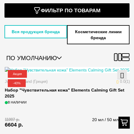
ФИЛЬТР ПО ТОВАРАМ
Вся продукция бренда
Косметические линии
бренда
ПО УМОЛЧАНИЮ
Акция
Juliette Armand (Греция)
0.0(1)
-40%
Набор "Чувствительная кожа" Elements Calming Gift Set
2025
В НАЛИЧИИ
11007
р.
20 мл / 50 мл
6604
р.