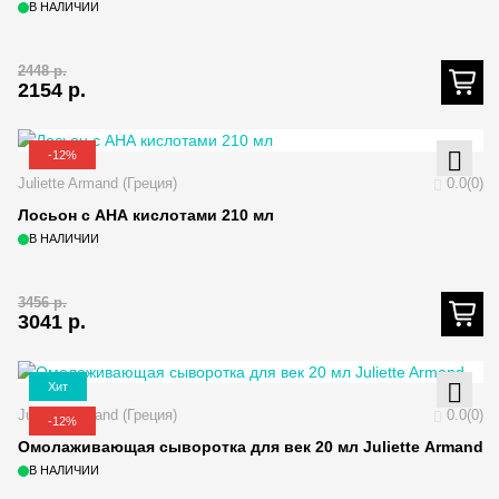
В НАЛИЧИИ
2448
р.
2154
р.
-12%
Juliette Armand (Греция)
0.0(0)
Лосьон с АНА кислотами 210 мл
В НАЛИЧИИ
3456
р.
3041
р.
Хит
Juliette Armand (Греция)
0.0(0)
-12%
Омолаживающая сыворотка для век 20 мл Juliette Armand
В НАЛИЧИИ