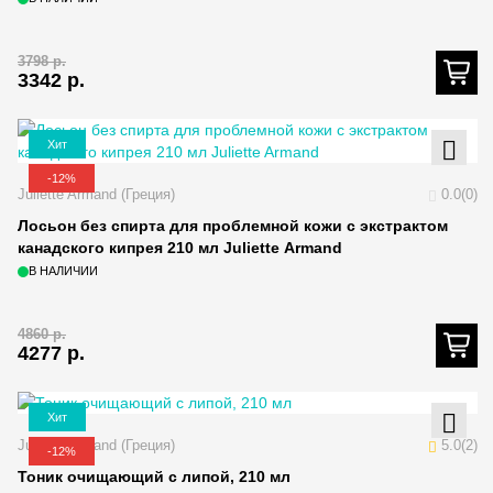
3798
р.
3342
р.
Хит
-12%
Juliette Armand (Греция)
0.0(0)
Лосьон без спирта для проблемной кожи с экстрактом
канадского кипрея 210 мл Juliette Armand
В НАЛИЧИИ
4860
р.
4277
р.
Хит
Juliette Armand (Греция)
5.0(2)
-12%
Тоник очищающий с липой, 210 мл