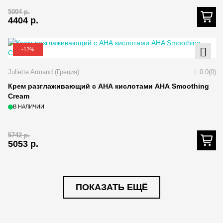
5004
р.
4404
р.
-12%
Juliette Armand (Греция)
0.0(0)
Крем разглаживающий с АНА кислотами AHA Smoothing
Cream
В НАЛИЧИИ
5742
р.
5053
р.