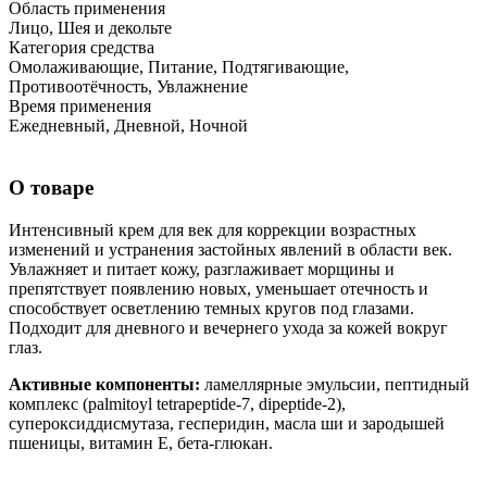
Область применения
Лицо, Шея и декольте
Категория средства
Омолаживающие, Питание, Подтягивающие,
Противоотёчность, Увлажнение
Время применения
Ежедневный, Дневной, Ночной
О товаре
Интенсивный крем для век для коррекции возрастных
изменений и устранения застойных явлений в области век.
Увлажняет и питает кожу, разглаживает морщины и
препятствует появлению новых, уменьшает отечность и
способствует осветлению темных кругов под глазами.
Подходит для дневного и вечернего ухода за кожей вокруг
глаз.
Активные компоненты:
ламеллярные эмульсии, пептидный
комплекс (palmitoyl tetrapeptide-7, dipeptide-2),
супероксиддисмутаза, гесперидин, масла ши и зародышей
пшеницы, витамин E, бета-глюкан.