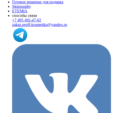
Готовое решение для подарка
Skinosophy
ETEMIA
способы связи
+7 495 492-47-02
zakaz.proff-kosmetika@yandex.ru