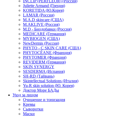
INCLIP (PERFLEOR) (Россия)
Juliette Armand (Греция)
KORETIDA (Ю.Корея)
LAMAR (Россия)
M.A.D skincare (США)
M.AKLIVE (Россия)
M.D - Биодобавки (Россия)
MEDICARE (Германия)
MYBIOGEN (США)
NewDermis (Россия)
PHYTO - C SKIN CARE (США)
PHYTOCÉANE (Франция)
PHYTOMER (Франция)
REVIDERM (Германия)
SKIN SYNERGY
SESDERMA (Испания)
SH-RD (Тайвань)
Skintellectual Solutions (Италия)
Yu-R skin solution (Ю. Корея)
Доктор Море БАДы
Уход за лицом
Очищение и тонизация
Кремы
Сыворотки
Маски