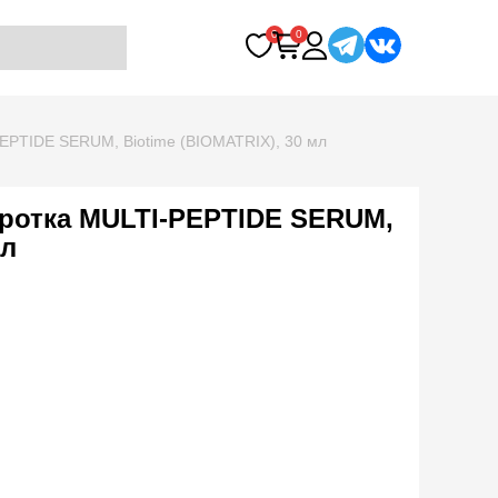
0
0
EPTIDE SERUM, Biotime (BIOMATRIX), 30 мл
ротка MULTI-PEPTIDE SERUM,
мл