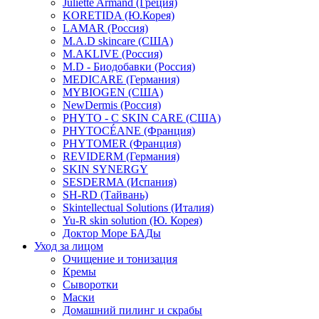
Juliette Armand (Греция)
KORETIDA (Ю.Корея)
LAMAR (Россия)
M.A.D skincare (США)
M.AKLIVE (Россия)
M.D - Биодобавки (Россия)
MEDICARE (Германия)
MYBIOGEN (США)
NewDermis (Россия)
PHYTO - C SKIN CARE (США)
PHYTOCÉANE (Франция)
PHYTOMER (Франция)
REVIDERM (Германия)
SKIN SYNERGY
SESDERMA (Испания)
SH-RD (Тайвань)
Skintellectual Solutions (Италия)
Yu-R skin solution (Ю. Корея)
Доктор Море БАДы
Уход за лицом
Очищение и тонизация
Кремы
Сыворотки
Маски
Домашний пилинг и скрабы