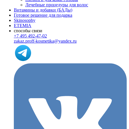
Лечебные процедуры для волос
Витамины и добавки (БАДы)
Готовое решение для подарка
Skinosophy
ETEMIA
способы связи
+7 495 492-47-02
zakaz.proff-kosmetika@yandex.ru