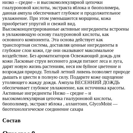
низко – средне – и высокомолекулярной цепочки
гиалуроновой кислоты, экстракта яблока и биополимера,
данная ампула обеспечивает глубокое и продолжительное
увлажнение. При этом уменьшаются морщины, кожа
приобретает упругий и свежий вид.
Высококонцентрированные активные ингредиенты встроены
в увлажняющую основу гиалуроновой кислоты, как
основного компонента. Эта основа действует как
транспортная система, доставляя ценные ингредиенты в
глубокие слои кожи, где они оказывают максимальное
воздействие. Без ароматизаторов Освежающий дождь для
кожи Ласковые струи весеннего дождя питают леса и луга,
дарят новую жизнь растениям, неся им буйное цветение и
возрождая природу. Теплый летний ливень позволяет природе
дышать и цвести в полную силу. Подарите коже ощущение
утоляющего жажду дождя. Ампула ВЕСЕННИЙ ДОЖДЬ
обеспечивает глубокое увлажнение, как источника красоты.
Активные ингредиенты Низко – средне – и
высокомолекулярная цепочка гиалуроновой кислоты,
биополимер, экстракт яблока , аллантоин, GlycoMoist —
биотехнологическое соединение сахара
Состав