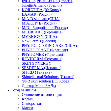
INCLIP (PERFLEOR) (Россия)
Juliette Armand (Греция)
KORETIDA (Ю.Корея)
LAMAR (Россия)
M.A.D skincare (США)
M.AKLIVE (Россия)
M.D - Биодобавки (Россия)
MEDICARE (Германия)
MYBIOGEN (США)
NewDermis (Россия)
PHYTO - C SKIN CARE (США)
PHYTOCÉANE (Франция)
PHYTOMER (Франция)
REVIDERM (Германия)
SKIN SYNERGY
SESDERMA (Испания)
SH-RD (Тайвань)
Skintellectual Solutions (Италия)
Yu-R skin solution (Ю. Корея)
Доктор Море БАДы
Уход за лицом
Очищение и тонизация
Кремы
Сыворотки
Маски