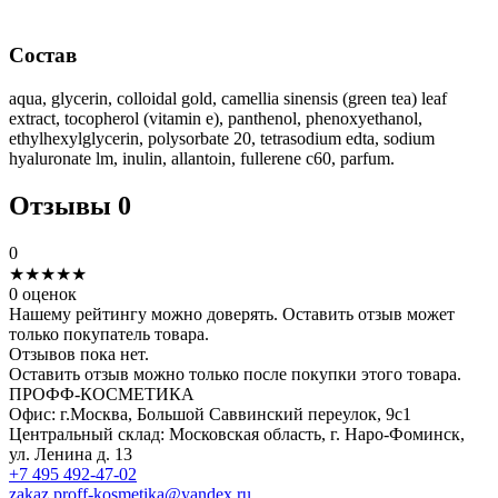
Состав
aqua, glycerin, colloidal gold, camellia sinensis (green tea) leaf
extract, tocopherol (vitamin e), panthenol, phenoxyethanol,
ethylhexylglycerin, polysorbate 20, tetrasodium edta, sodium
hyaluronate lm, inulin, allantoin, fullerene c60, parfum.
Отзывы
0
0
★
★
★
★
★
0 оценок
Нашему рейтингу можно доверять. Оставить отзыв может
только покупатель товара.
Отзывов пока нет.
Оставить отзыв можно только после покупки этого товара.
ПРОФФ-КОСМЕТИКА
Офис: г.Москва, Большой Саввинский переулок, 9с1
Центральный склад: Московская область, г. Наро-Фоминск,
ул. Ленина д. 13
+7 495 492-47-02
zakaz.proff-kosmetika@yandex.ru