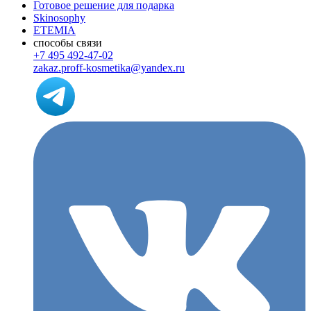
Готовое решение для подарка
Skinosophy
ETEMIA
способы связи
+7 495 492-47-02
zakaz.proff-kosmetika@yandex.ru