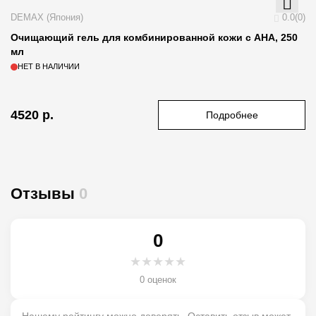
ME
DEMAX (Япония)
0.0(0)
Оч
Очищающий гель для комбинированной кожи с АНА, 250
C
мл
НЕТ В НАЛИЧИИ
4520
р.
3
Подробнее
Отзывы
0
0
★
★
★
★
★
0 оценок