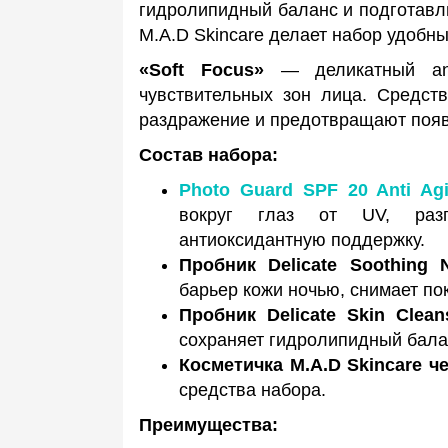
гидролипидный баланс и подготавли
M.A.D Skincare делает набор удобн
«Soft Focus»
— деликатный an
чувствительных зон лица. Средст
раздражение и предотвращают поя
Состав набора:
Photo Guard SPF 20 Anti Ag
вокруг глаз от UV, разг
антиоксидантную поддержку.
Пробник Delicate Soothing 
барьер кожи ночью, снимает по
Пробник Delicate Skin Clean
сохраняет гидролипидный бала
Косметичка M.A.D Skincare ч
средства набора.
Преимущества: