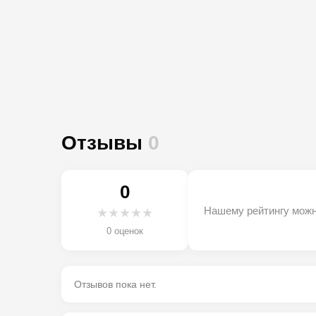
Отзывы
0
0
Нашему рейтингу можн
★
★
★
★
★
0 оценок
Отзывов пока нет.