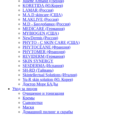
Juliette Armand (Греция)
KORETIDA (Ю.Корея)
LAMAR (Россия)
M.A.D skincare (США)
M.AKLIVE (Россия)
M.D - Биодобавки (Россия)
MEDICARE (Германия)
MYBIOGEN (США)
NewDermis (Россия)
PHYTO - C SKIN CARE (США)
PHYTOCÉANE (Франция)
PHYTOMER (Франция)
REVIDERM (Германия)
SKIN SYNERGY
SESDERMA (Испания)
SH-RD (Тайвань)
Skintellectual Solutions (Италия)
Yu-R skin solution (Ю. Корея)
Доктор Море БАДы
Уход за лицом
Очищение и тонизация
Кремы
Сыворотки
Маски
Домашний пилинг и скрабы