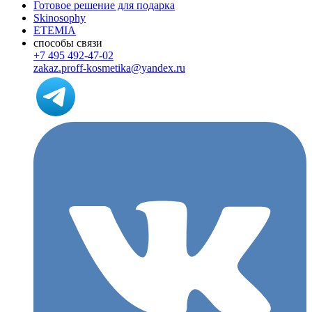
Готовое решение для подарка
Skinosophy
ETEMIA
способы связи
+7 495 492-47-02
zakaz.proff-kosmetika@yandex.ru