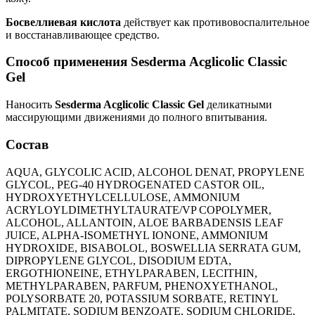
Босвеллиевая кислота
действует как противовоспалительное
и восстанавливающее средство.
Способ применения Sesderma Acglicolic Classic
Gel
Наносить
Sesderma Acglicolic Classic Gel
деликатными
массирующими движениями до полного впитывания.
Состав
AQUA, GLYCOLIC ACID, ALCOHOL DENAT, PROPYLENE
GLYCOL, PEG-40 HYDROGENATED CASTOR OIL,
HYDROXYETHYLCELLULOSE, AMMONIUM
ACRYLOYLDIMETHYLTAURATE/VP COPOLYMER,
ALCOHOL, ALLANTOIN, ALOE BARBADENSIS LEAF
JUICE, ALPHA-ISOMETHYL IONONE, AMMONIUM
HYDROXIDE, BISABOLOL, BOSWELLIA SERRATA GUM,
DIPROPYLENE GLYCOL, DISODIUM EDTA,
ERGOTHIONEINE, ETHYLPARABEN, LECITHIN,
METHYLPARABEN, PARFUM, PHENOXYETHANOL,
POLYSORBATE 20, POTASSIUM SORBATE, RETINYL
PALMITATE, SODIUM BENZOATE, SODIUM CHLORIDE,