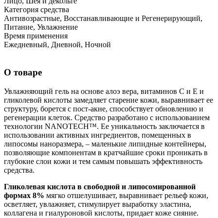
Лицо, Шея и декольте
Категория средства
Антивозрастные, Восстанавливающие и Регенерирующий,
Питание, Увлажнение
Время применения
Ежедневный, Дневной, Ночной
О товаре
Увлажняющий гель на основе алоэ вера, витаминов С и Е и
гликолевой кислоты замедляет старение кожи, выравнивает ее
структуру, борется с пост-акне, способствует обновлению и
регенерации клеток. Средство разработано с использованием
технологии NANOTECH™. Ее уникальность заключается в
использовании активных ингредиентов, помещенных в
липосомы наноразмера, – маленькие липидные контейнеры,
позволяющие компонентам в кратчайшие сроки проникать в
глубокие слои кожи и тем самым повышать эффективность
средства.
Гликолевая кислота в свободной и липосомированной
формах 8%
мягко отшелушивает, выравнивает рельеф кожи,
осветляет, увлажняет, стимулирует выработку эластина,
коллагена и гиалуроновой кислоты, придает коже сияние.