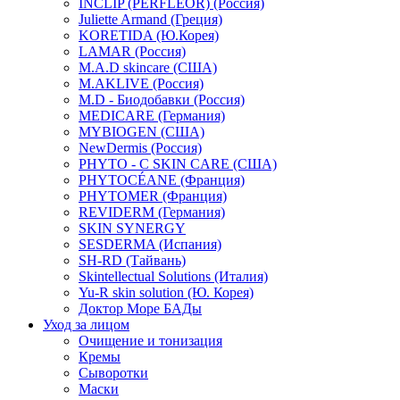
INCLIP (PERFLEOR) (Россия)
Juliette Armand (Греция)
KORETIDA (Ю.Корея)
LAMAR (Россия)
M.A.D skincare (США)
M.AKLIVE (Россия)
M.D - Биодобавки (Россия)
MEDICARE (Германия)
MYBIOGEN (США)
NewDermis (Россия)
PHYTO - C SKIN CARE (США)
PHYTOCÉANE (Франция)
PHYTOMER (Франция)
REVIDERM (Германия)
SKIN SYNERGY
SESDERMA (Испания)
SH-RD (Тайвань)
Skintellectual Solutions (Италия)
Yu-R skin solution (Ю. Корея)
Доктор Море БАДы
Уход за лицом
Очищение и тонизация
Кремы
Сыворотки
Маски