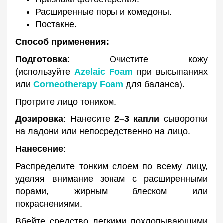
Расширенные поры и комедоны.
Постакне.
Способ применения:
Подготовка
: Очистите кожу
(используйте
Azelaic Foam
при высыпаниях
или
Corneotherapy Foam
для баланса).
Протрите лицо тоником.
Дозировка
: Нанесите
2–3 капли
сыворотки
на ладони или непосредственно на лицо.
Нанесение
:
Распределите тонким слоем по всему лицу,
уделяя внимание зонам с расширенными
порами, жирным блеском или
покраснениями.
Вбейте средство легкими похлопывающими