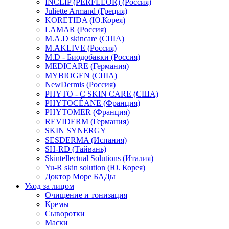
INCLIP (PERFLEOR) (Россия)
Juliette Armand (Греция)
KORETIDA (Ю.Корея)
LAMAR (Россия)
M.A.D skincare (США)
M.AKLIVE (Россия)
M.D - Биодобавки (Россия)
MEDICARE (Германия)
MYBIOGEN (США)
NewDermis (Россия)
PHYTO - C SKIN CARE (США)
PHYTOCÉANE (Франция)
PHYTOMER (Франция)
REVIDERM (Германия)
SKIN SYNERGY
SESDERMA (Испания)
SH-RD (Тайвань)
Skintellectual Solutions (Италия)
Yu-R skin solution (Ю. Корея)
Доктор Море БАДы
Уход за лицом
Очищение и тонизация
Кремы
Сыворотки
Маски