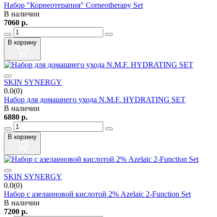
Набор "Корнеотерапия" Corneotherapy Set
В наличии
7060
р.
В корзину
SKIN SYNERGY
0.0(0)
Набор для домашнего ухода N.M.F. HYDRATING SET
В наличии
6880
р.
В корзину
SKIN SYNERGY
0.0(0)
Набор с азелаиновой кислотой 2% Azelaic 2-Function Set
В наличии
7200
р.