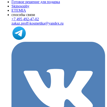
Готовое решение для подарка
Skinosophy
ETEMIA
способы связи
+7 495 492-47-02
zakaz.proff-kosmetika@yandex.ru