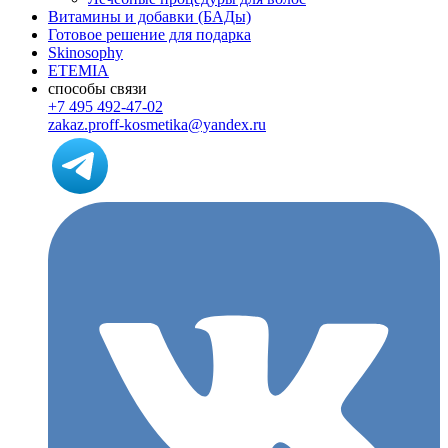
Витамины и добавки (БАДы)
Готовое решение для подарка
Skinosophy
ETEMIA
способы связи
+7 495 492-47-02
zakaz.proff-kosmetika@yandex.ru