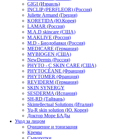
GIGI (Израиль)
INCLIP (PERFLEOR) (Россия)
Juliette Armand (Греция)
KORETIDA (Ю.Корея)
LAMAR (Россия)
M.A.D skincare (США)
M.AKLIVE (Россия)
M.D - Биодобавки (Россия)
MEDICARE (Германия)
MYBIOGEN (США)
NewDermis (Россия)
PHYTO - C SKIN CARE (США)
PHYTOCÉANE (Франция)
PHYTOMER (Франция)
REVIDERM (Германия)
SKIN SYNERGY
SESDERMA (Испания)
SH-RD (Тайвань)
Skintellectual Solutions (Италия)
Yu-R skin solution (Ю. Корея)
Доктор Море БАДы
Уход за лицом
Очищение и тонизация
Кремы
Сыворотки